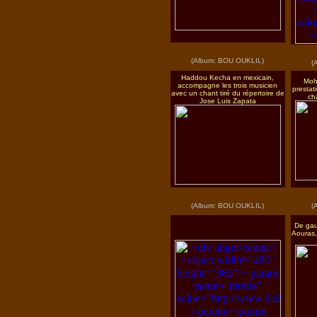
(Album: BOU OUKLIL)
(
Haddou Kecha en mexicain,
Moh
accompagne les trois musicien
prestat
avec un chant tiré du répertoire de
ch
Jose Luis Zapata
(Album: BOU OUKLIL)
(
De gau
Aouras,