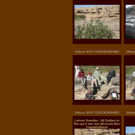
(Album: BOU YSSEDEHDIHNE)
(Albu
(Album: BOU YSSEDEHDIHNE)
(Albu
Lahcen Guerdou , Ali Ouidani et
Rex qui à son tour découvre Bou
Yssedehdihene