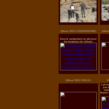
(Album: BOU YSSEDEHDIHNE)
(Albu
Sous le campement un abri pour
les troupeaux de chèvres
(Album: BOU OUKLIL)
(
Lahcen
pas de
main
Brahim