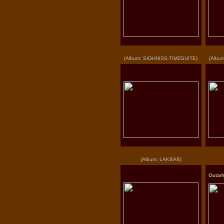
(Album: SIGHNISS-TIMZGUITE)
(Albu
(Album: LAKBAB)
Outarh