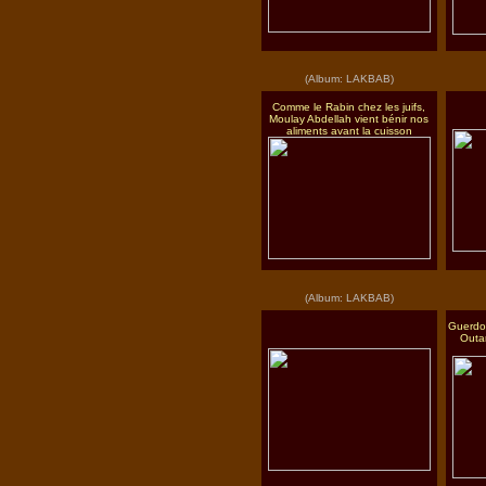
(Album: LAKBAB)
Comme le Rabin chez les juifs,
Moulay Abdellah vient bénir nos
aliments avant la cuisson
(Album: LAKBAB)
Guerdou
Outar