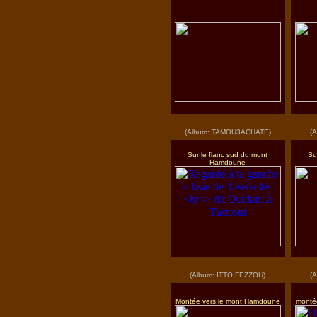
(Album: TAMOU3ACHATE)
(
Sur le flanc sud du mont
Su
Hamdoune
(Album: ITTO FEZZOU)
(
Montée vers le mont Hamdoune
monté